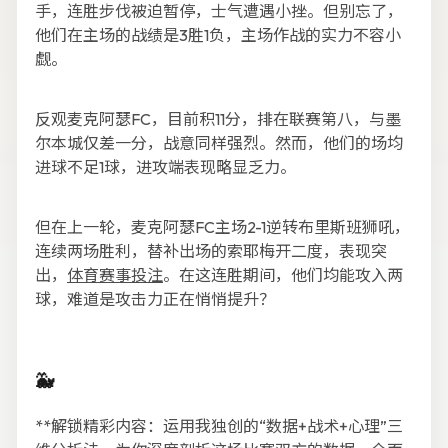
手，连胜步伐被迫暂停，士气遭遇小挫。但别忘了，
他们在主场的战绩是3胜1负，主场作战的实力不容小
觑。
反观麦克阿瑟FC，目前积11分，排在联赛第八，与墨
尔本城仅差一分，战意同样强烈。然而，他们的场均
进球不足1球，进攻端表现略显乏力。
但在上一轮，麦克阿瑟FC主场2-1逆转布里斯班狮吼，
连续两场胜利，替补出场的索耶梅开二度，表现突
出，
体育赛事投注
。在这连胜期间，他们均能攻入两
球，难道是攻击力正在悄悄提升？
🐳
**解锁精彩内容：运用我独创的“数据+战术+心理”三