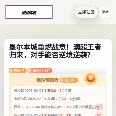
立即注册
菜单
墨尔本城重燃战意！澳超王者
归来，对手能否逆境逆袭？