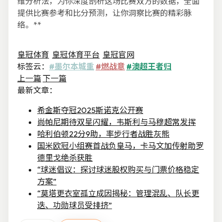
维分析法，为你深度剖析这场比赛双方的数据，全面
提供比赛参考和比分预测，让你洞察比赛的精彩脉
络。**
皇冠体育
皇冠体育平台
皇冠官网
标签云：
#墨尔本城重
#燃战意
#澳超王者归
上一篇
下一篇
最新文章：
希金斯夺冠2025斯诺克公开赛
尚帕尼期待双星闪耀，韦斯利与马穆超常发挥
哈利伯顿22分9助，率步行者战胜灰熊
国米欧冠小组赛首战负皇马，卡马文加传射助罗
德里戈绝杀获胜
“球迷倡议：探讨球迷股权购买与门票价格稳定
方案”
“莫塔更衣室孤立成因揭秘：管理混乱、队长更
迭、功勋球员受排挤”