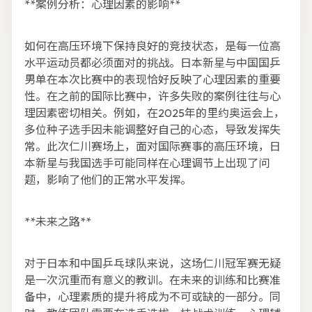
**案例分析：心理因素的影响**
如何在高压环境下保持良好的竞技状态，是每一位高
水平运动员都必须面对的挑战。日本新星与中国国乒
男单在本次比赛中的表现恰好反映了心理因素的重要
性。在之前的国际比赛中，许多失败的案例往往与心
理因素密切相关。例如，在2025年的里约奥运会上，
多位种子选手因未能调整好自己的心态，导致发挥失
常。此次仁川赛场上，面对国际赛事的高压环境，日
本新星与我国选手可能同样在心理调节上出现了问
题，影响了他们的正常水平发挥。
**未来之路**
对于日本和中国乒乓球队来说，这场仁川冠军赛无疑
是一次沉重而有意义的教训。在未来的训练和比赛准
备中，心理素质的提升将成为不可或缺的一部分。同