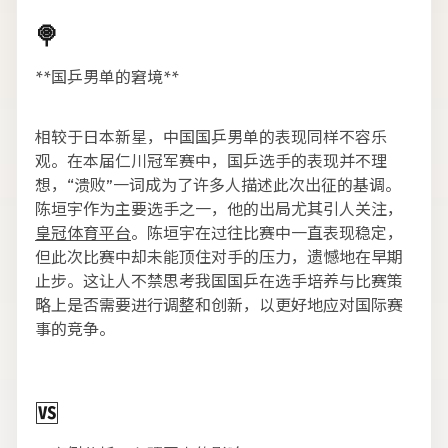
🍭
**国乒男单的窘境**
相较于日本新星，中国国乒男单的表现同样不容乐
观。在本届仁川冠军赛中，国乒选手的表现并不理
想，“溃败”一词成为了许多人描述此次出征的基调。
陈垣宇作为主要选手之一，他的出局尤其引人关注，
皇冠体育平台
。陈垣宇在过往比赛中一直表现稳定，
但此次比赛中却未能顶住对手的压力，遗憾地在早期
止步。这让人不禁思考我国国乒在选手培养与比赛策
略上是否需要进行调整和创新，以更好地应对国际赛
事的竞争。
🆚